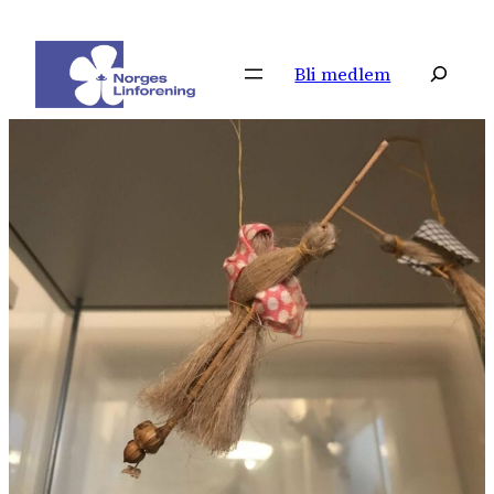
Hopp
til
Søk
Bli medlem
innhold