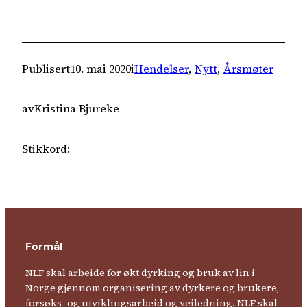
Publisert
10. mai 2020
i
Hendelser
, 
Nytt
, 
Årsmøter
av
Kristina Bjureke
Stikkord:
Formål
NLF skal arbeide for økt dyrking og bruk av lin i
Norge gjennom organisering av dyrkere og brukere,
forsøks- og utviklingsarbeid og veiledning. NLF skal