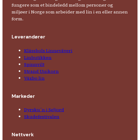
fungere som et bindeledd mellom personer og
miljøer i Norge som arbeider med lin i en eller annen
form.
Leverandører
Klässbols Linne­väveri
Linbutikken
Spinnvilt
Strand Unikorn
Växbo lin
Markeder
Dyrsku´n i Seljord
Skude­fes­tivalen
Nettverk