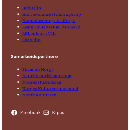
Bohuslin
Hørvævs­museet i Krengerup
Kniple­foreningen i Norge
Køng Lin Museum, Danmark
LINjentene i Våle
Skånelin
Samarbeids­partnere
1kvm lin Norge
Natur­his­torisk­ museum
Norges Husflids­lag
Norges Kultur­vern­forbund
Norsk Kulturarv
Facebook
E-post