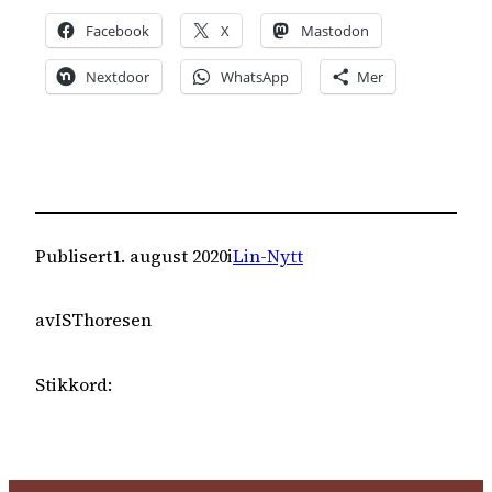
Facebook
X
Mastodon
Nextdoor
WhatsApp
Mer
Publisert
1. august 2020
i
Lin-Nytt
av
ISThoresen
Stikkord: