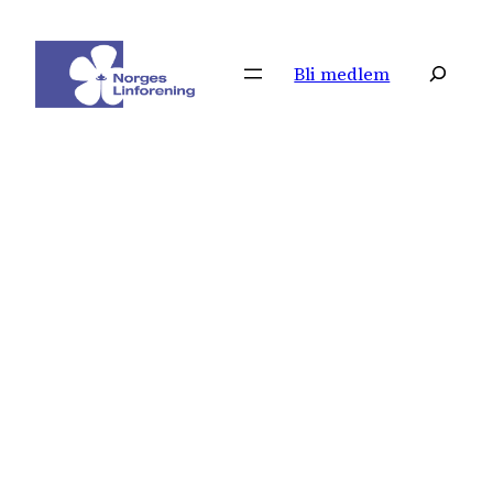
Hopp
til
Søk
Bli medlem
innhold