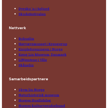
Dyrsku´n i Seljord
Skude­fes­tivalen
Nettverk
Bohuslin
Hørvævs­museet i Krengerup
Kniple­foreningen i Norge
Køng Lin Museum, Danmark
LINjentene i Våle
Skånelin
Samarbeids­partnere
1kvm lin Norge
Natur­his­torisk­ museum
Norges Husflids­lag
Norges Kultur­vern­forbund