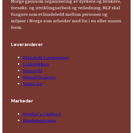
Norge gjennom organisering av dyrkere og brukere,
forsøks- og utviklingsarbeid og veiledning. NLF skal
fungere som et bindeledd mellom personer og
miljøer i Norge som arbeider med lin i en eller annen
form.
Leverandører
Klässbols Linne­väveri
Linbutikken
Spinnvilt
Strand Unikorn
Växbo lin
Markeder
Dyrsku´n i Seljord
Skude­fes­tivalen