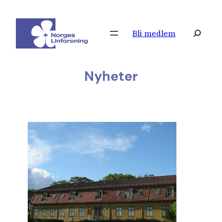
Hopp
til
Søk
Bli medlem
innhold
Nyheter