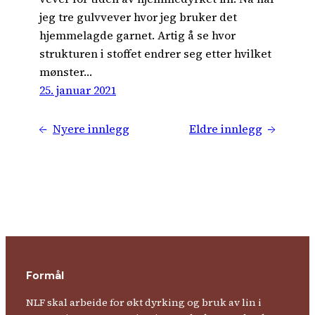
jeg tre gulvvever hvor jeg bruker det
hjemmelagde garnet. Artig å se hvor
strukturen i stoffet endrer seg etter hvilket
mønster…
25. januar 2021
←
Nyere innlegg
Eldre innlegg
→
Formål
NLF skal arbeide for økt dyrking og bruk av lin i