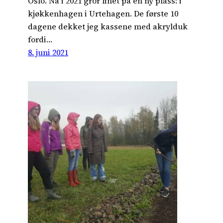
Oslo. Nå i 2021 gror linet på en ny plass: i
kjøkkenhagen i Urtehagen. De første 10
dagene dekket jeg kassene med akrylduk
fordi…
8. juni 2021