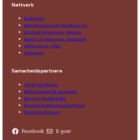
Nettverk
Bohuslin
Hørvævs­museet i Krengerup
Kniple­foreningen i Norge
Køng Lin Museum, Danmark
LINjentene i Våle
Skånelin
Samarbeids­partnere
1kvm lin Norge
Natur­his­torisk­ museum
Norges Husflids­lag
Norges Kultur­vern­forbund
Norsk Kulturarv
Facebook
E-post